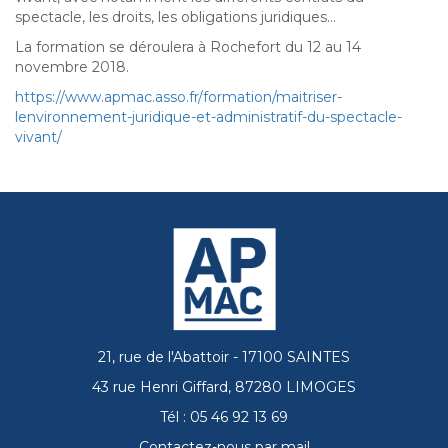
spectacle, les droits, les obligations juridiques…
La formation se déroulera à Rochefort du 12 au 14
novembre 2018.
https://www.apmac.asso.fr/formation/maitriser-
lenvironnement-juridique-et-administratif-du-spectacle-
vivant/
21, rue de l'Abattoir - 17100 SAINTES
43 rue Henri Giffard, 87280 LIMOGES
Tél : 05 46 92 13 69
Contactez-nous par mail