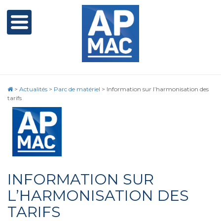
>
Actualités
>
Parc de matériel
>
Information sur l’harmonisation des
tarifs
INFORMATION SUR
L’HARMONISATION DES
TARIFS