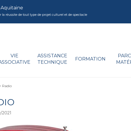
-Aquitaine
réussite de tout type de projet culturel et de spectacle
VIE
ASSISTANCE
PARC
FORMATION
ASSOCIATIVE
TECHNIQUE
MATÉ
>
Radio
DIO
/2021