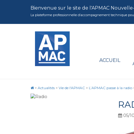
Bienvenue sur le site de l'APMAC Nouvelle
La plateforme professionnelle d’accompagnement technique pour la 
ACCUEIL
>
Actualités
>
Vie de l'APMAC
>
L’APMAC passe à la radio
RA
05/10