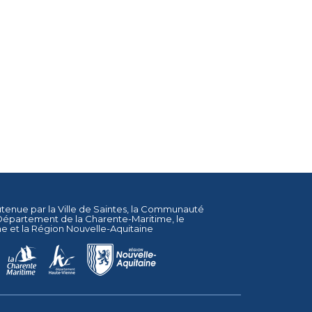
utenue par la
Ville de Saintes
, la
Communauté
Département de la Charente-Maritime
, le
ne
et la
Région Nouvelle-Aquitaine