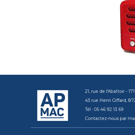
21, rue de l'Abattoir - 
43 rue Henri Giffard, 
Tél : 05 46 92 13 69
Contactez-nous par mai