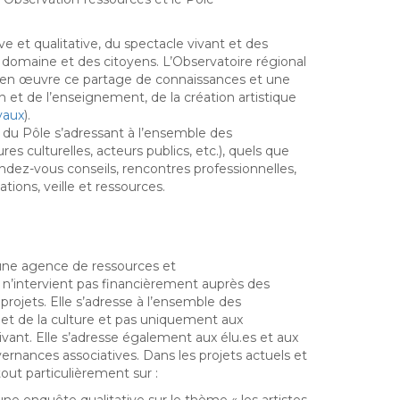
e et qualitative, du spectacle vivant et des
 domaine et des citoyens. L’Observatoire régional
t en œuvre ce partage de connaissances et une
n et de l’enseignement, de la création artistique
vaux
).
u Pôle s’adressant à l’ensemble des
es culturelles, acteurs publics, etc.), quels que
: rendez-vous conseils, rencontres professionnelles,
ons, veille et ressources.
t une agence de ressources et
’intervient pas financièrement auprès des
projets. Elle s’adresse à l’ensemble des
s et de la culture et pas uniquement aux
ivant. Elle s’adresse également aux élu.es et aux
rnances associatives. Dans les projets actuels et
tout particulièrement sur :
une enquête qualitative sur le thème « les artistes