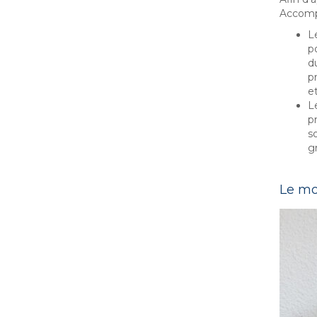
Accomp
L
p
d
p
e
L
pr
so
g
Le mo