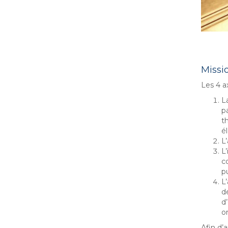
C
Missi
Les 4 a
L
p
th
é
L
L’
co
pu
L’
d
d
o
Afin d’