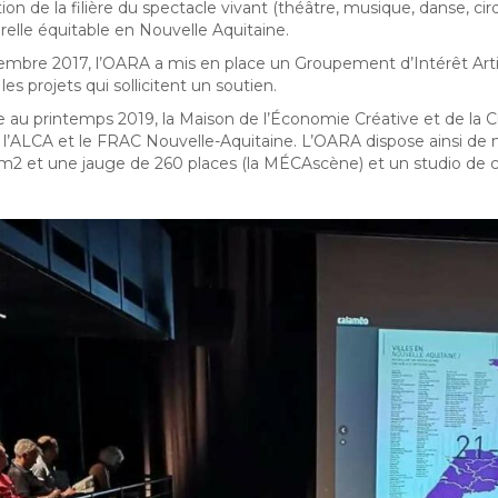
ion de la filière du spectacle vivant (théâtre, musique, danse, cirq
urelle équitable en Nouvelle Aquitaine
.
mbre 2017, l’OARA a mis en place un Groupement d’Intérêt Artist
les projets qui sollicitent un soutien.
 au printemps 2019, la Maison de l’Économie Créative et de la C
 l’ALCA et le FRAC Nouvelle-Aquitaine. L’OARA dispose ainsi 
2 et une jauge de 260 places (la MÉCAscène) et un studio de c