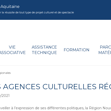
-Aquitaine
réussite de tout type de projet culturel et de spectacle
VIE
ASSISTANCE
PARC
FORMATION
ASSOCIATIVE
TECHNIQUE
MATÉ
gionales
S AGENCES CULTURELLES RÉ
/2021
 veiller à l’expression de ses différentes politiques, la Région No