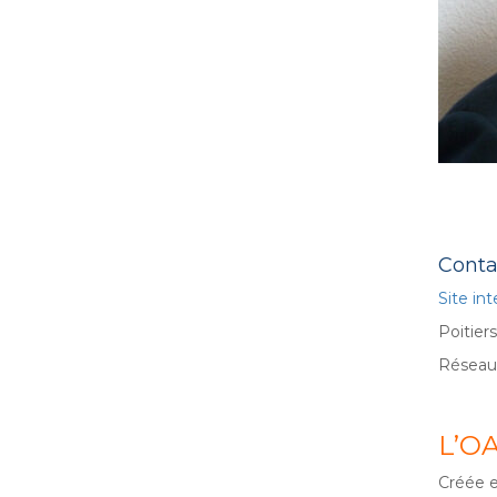
Cré
Conta
Site in
Poitiers
Réseaux
L’O
Créée e