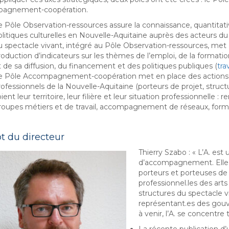
agnement-coopération.
e Pôle Observation-ressources assure la connaissance, quantitativ
olitiques culturelles en Nouvelle-Aquitaine auprès des acteurs du
u spectacle vivant, intégré au Pôle Observation-ressources, me
roduction d’indicateurs sur les thèmes de l’emploi, de la formatio
t de sa diffusion, du financement et des politiques publiques (
tra
e Pôle Accompagnement-coopération met en place des actions d
ofessionnels de la Nouvelle-Aquitaine (porteurs de projet, structur
ient leur territoire, leur filière et leur situation professionnelle 
roupes métiers et de travail, accompagnement de réseaux, formati
t du directeur
Thierry Szabo : « L’A. es
d’accompagnement. Elle n
porteurs et porteuses de 
professionnel.les des art
structures du spectacle v
représentant.es des gouve
à venir, l’A. se concentre 
La récente publication d’