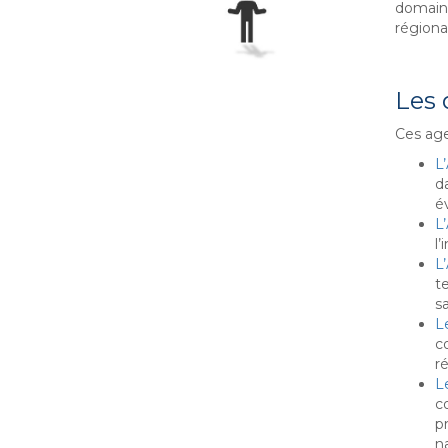
domaine
régiona
Les 
Ces age
L
da
év
L
l’
L
t
sa
L
c
ré
L
c
p
na