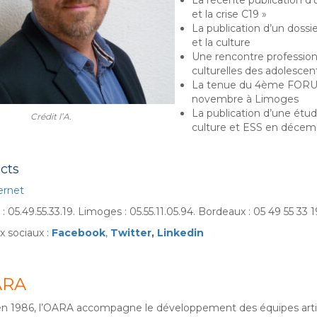
et la crise C19 »
La publication d’un dossie
et la culture
Une rencontre professionn
culturelles des adolescen
La tenue du 4ème FORUM 
novembre à Limoges
La publication d’une étude
dit l’A.
culture et ESS en décemb
cts
ternet
 : 05.49.55.33.19. Limoges : 05.55.11.05.94. Bordeaux :
05 49 55 33 1
 sociaux :
Facebook
,
Twitter
,
Linkedin
ARA
n 1986, l’OARA accompagne le développement des équipes artisti