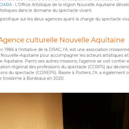
’OARA
: L’Office Artistique de la région Nouvelle Aquitaine déve
rtistiques dans le domaine du spectacle vivant.
écifique sur les deux agences ayant la charge du spectacle vivant
 Agence culturelle Nouvelle Aquitaine
 1986 à l’initiative de la DRAC, l’A.
est une association missionnée
 Nouvelle-Aquitaine pour accompagner les acteurs artistiques et 
e Aquitaine. P
armi ses autres missions, l’agence se voit confier
ation régional des professions du spectacle (CCRPS) qui deviendr
ions du spectacle (COREPS). Basée à Poitiers, l’A. a égalemen
e troisième à Bordeaux en 2020.