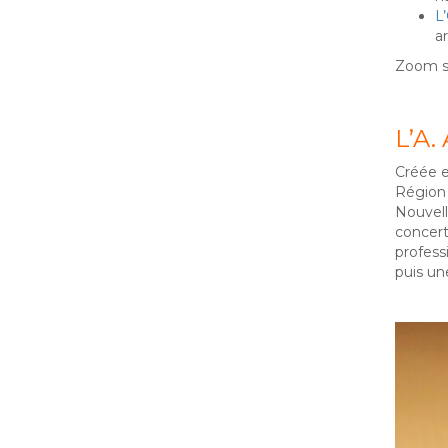
L
a
Zoom sp
L’A.
Créée en
Région
Nouvell
concert
profess
puis un