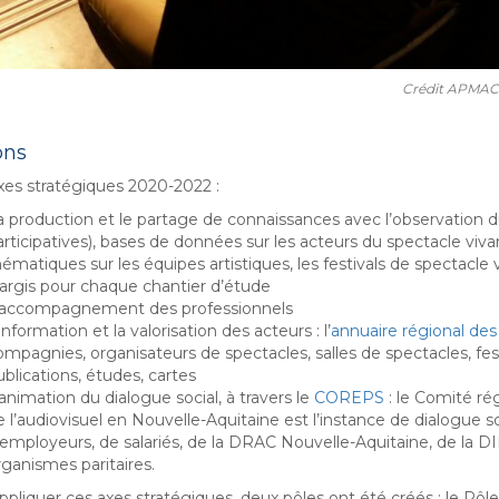
rédit APMAC
ons
xes stratégiques 2020-2022 :
a production et le partage de connaissances avec l’observation 
articipatives), bases de données sur les acteurs du spectacle viva
ématiques sur les équipes artistiques, les festivals de spectacle vi
largis pour chaque chantier d’étude
’accompagnement des professionnels
information et la valorisation des acteurs : l’
annuaire régional des
mpagnies, organisateurs de spectacles, salles de spectacles, festi
blications, études, cartes
animation du dialogue social, à travers le
COREPS
: le Comité ré
e l’audiovisuel en Nouvelle-Aquitaine est l’instance de dialogue 
’employeurs, de salariés, de la DRAC Nouvelle-Aquitaine, de la 
rganismes paritaires.
appliquer ces axes stratégiques, deux pôles ont été créés : le Pôl