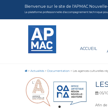
Bienvenue sur le site de l'APMAC Nouvelle
La plateforme professionnelle d’accompagnement technique pour la 
ACCUEIL
>
Actualités
>
Documentation
>
Les agences culturelles ré
LE
05/10
Afin de