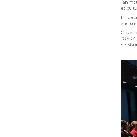
l’animat
et cult
En déce
vue sur 
Ouverte
l’OARA,
de 380m