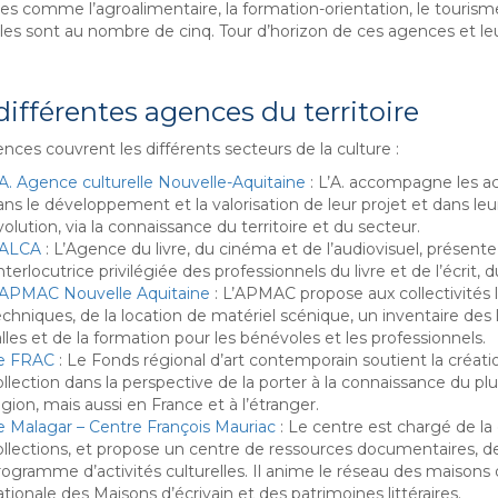
s comme l’agroalimentaire, la formation-orientation, le tourisme
les sont au nombre de cinq. Tour d’horizon de ces agences et leu
différentes agences du territoire
nces couvrent les différents secteurs de la culture :
’A. Agence culturelle Nouvelle-Aquitaine
: L’A. accompagne les acte
ns le développement et la valorisation de leur projet et dans leur
olution, via la connaissance du territoire et du secteur.
’ALCA
: L’Agence du livre, du cinéma et de l’audiovisuel, présen
interlocutrice privilégiée des professionnels du livre et de l’écrit,
’APMAC Nouvelle Aquitaine
: L’APMAC propose aux collectivités l
echniques, de la location de matériel scénique, un inventaire d
lles et de la formation pour les bénévoles et les professionnels.
e FRAC
: Le Fonds régional d’art contemporain soutient la créat
ollection dans la perspective de la porter à la connaissance du pl
gion, mais aussi en France et à l’étranger.
e Malagar – Centre François Mauriac
: Le centre est chargé de l
ollections, et propose un centre de ressources documentaires, de
rogramme d’activités culturelles. Il anime le réseau des maisons d’
tionale des Maisons d’écrivain et des patrimoines littéraires.