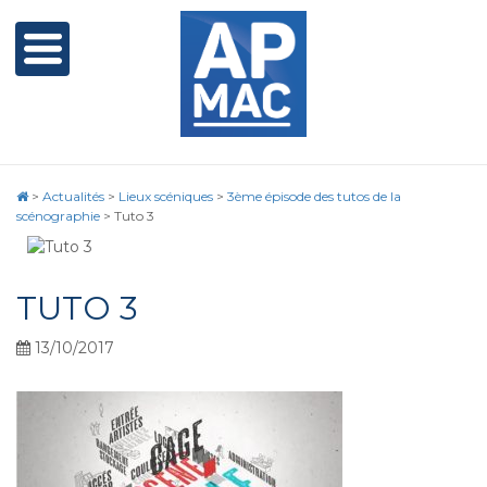
>
Actualités
>
Lieux scéniques
>
3ème épisode des tutos de la
scénographie
>
Tuto 3
TUTO 3
13/10/2017