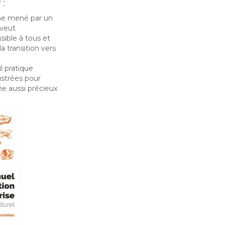
 :
che mené par un
 veut
sible à tous et
a transition vers
l pratique
ustrées pour
me aussi précieux