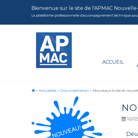
Bienvenue sur le site de l'APMAC Nouvelle
La plateforme professionnelle d’accompagnement technique pour la 
ACCUEIL
>
Actualités
>
Documentation
>
Nouveaux livres et nouv
NO
10/0
Deux