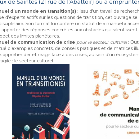
ux de Saintes (21 rue de l’Abattoir) ou à emprunter
uel d’un monde en transition(s)
: Issu d’un travail de recher
e d’experts actifs sur les questions de transition, cet ouvrage se
disciplinaire. Son format lui confère un statut de « manuel » acces
à apporter des réponses concrètes aux obstacles qui ralentissent l
spect des limites planétaires.
uel de communication de crise
pour le secteur culturel
: Outi
ué d’exemples concrets, de conseils pratiques et de matrices ill
 appréhender et réagir face à des crises, au sein d’un écosystè
agile : le secteur culturel