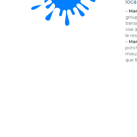
loca
–
Man
group
trans
vise 
le re
–
Man
ponct
mieux
que fr