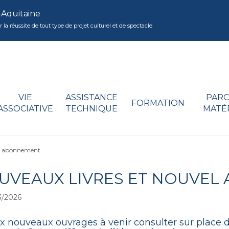
-Aquitaine
réussite de tout type de projet culturel et de spectacle
VIE
ASSISTANCE
PARC
FORMATION
ASSOCIATIVE
TECHNIQUE
MATÉ
el abonnement
UVEAUX LIVRES ET NOUVEL
3/2026
 nouveaux ouvrages à venir consulter sur place 