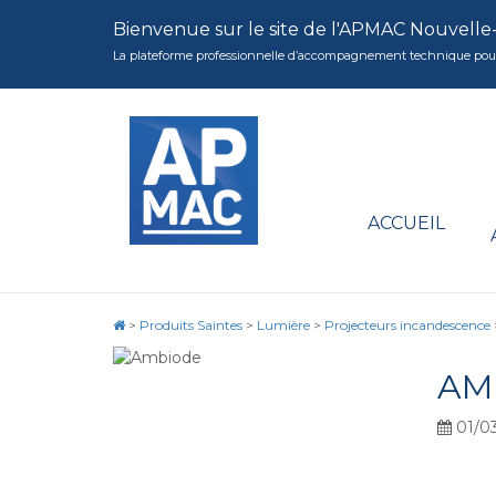
Bienvenue sur le site de l'APMAC Nouvelle
La plateforme professionnelle d’accompagnement technique pour la 
ACCUEIL
>
Produits Saintes
>
Lumière
>
Projecteurs incandescence
AM
01/03