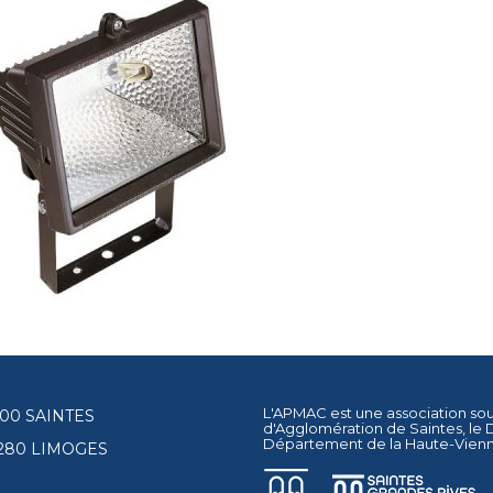
L'APMAC est une association so
17100 SAINTES
d'Agglomération de Saintes
, le
Département de la Haute-Vien
87280 LIMOGES