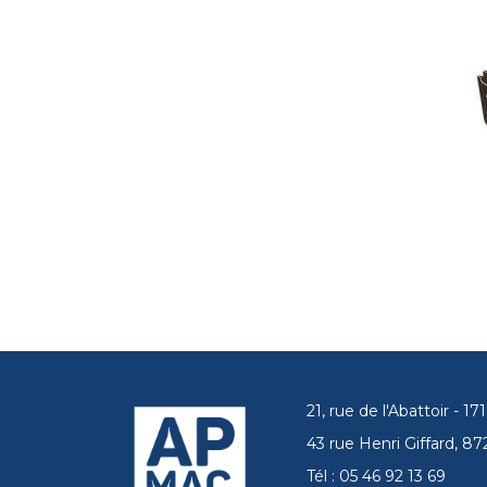
21, rue de l'Abattoir - 
43 rue Henri Giffard, 
Tél : 05 46 92 13 69