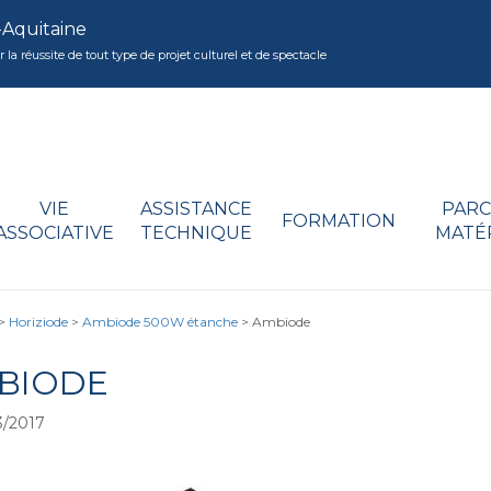
-Aquitaine
réussite de tout type de projet culturel et de spectacle
VIE
ASSISTANCE
PARC
FORMATION
ASSOCIATIVE
TECHNIQUE
MATÉ
>
Horiziode
>
Ambiode 500W étanche
>
Ambiode
BIODE
/2017