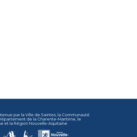
utenue par la
Ville de Saintes
, la
Communauté
Département de la Charente-Maritime
, le
ne
et la
Région Nouvelle-Aquitaine