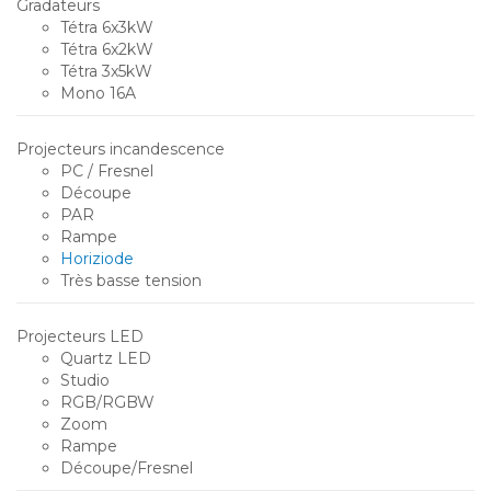
Gradateurs
Tétra 6x3kW
Tétra 6x2kW
Tétra 3x5kW
Mono 16A
Projecteurs incandescence
PC / Fresnel
Découpe
PAR
Rampe
Horiziode
Très basse tension
Projecteurs LED
Quartz LED
Studio
RGB/RGBW
Zoom
Rampe
Découpe/Fresnel