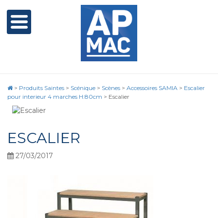
>
Produits Saintes
>
Scénique
>
Scènes
>
Accessoires SAMIA
>
Escalier
pour interieur 4 marches H:80cm
>
Escalier
ESCALIER
27/03/2017