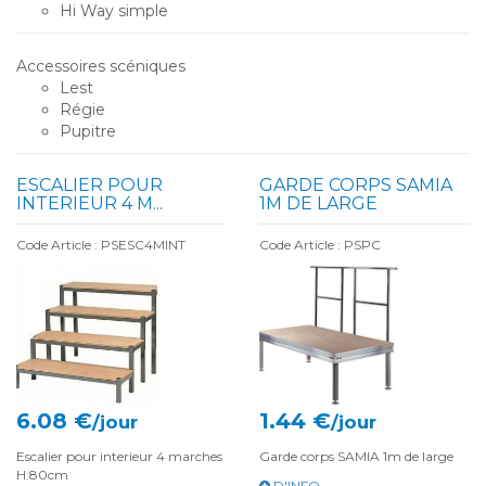
Hi Way simple
Accessoires scéniques
Lest
Régie
Pupitre
ESCALIER POUR
GARDE CORPS SAMIA
INTERIEUR 4 M...
1M DE LARGE
Code Article : PSESC4MINT
Code Article : PSPC
6.08 €
1.44 €
/jour
/jour
Escalier pour interieur 4 marches
Garde corps SAMIA 1m de large
H:80cm
D'INFO