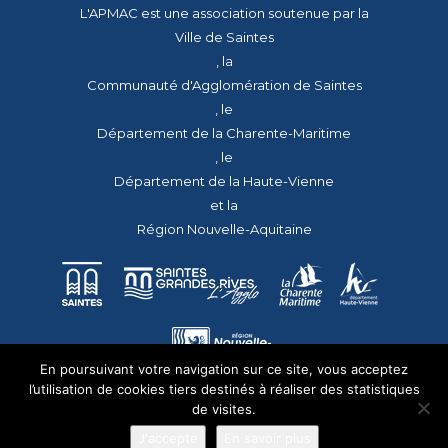
L'APMAC est une association soutenue par la
Ville de Saintes
, la
Communauté d'Agglomération de Saintes
, le
Département de la Charente-Maritime
, le
Département de la Haute-Vienne
et la
Région Nouvelle-Aquitaine
En poursuivant votre navigation sur ce site, vous acceptez
l’utilisation de cookies tiers destinés à réaliser des statistiques
de visites.
J'accepte
En savoir plus
© 2026 - Tous droits réservés - apmac.fr - réalisation :
aggelos.fr