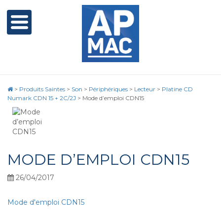
>
Produits Saintes
>
Son
>
Périphériques
>
Lecteur
>
Platine CD
Numark CDN 15 + 2C/2J
>
Mode d’emploi CDN15
MODE D’EMPLOI CDN15
26/04/2017
Mode d'emploi CDN15