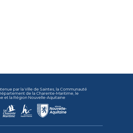
utenue par la
Ville de Saintes
, la
Communauté
Département de la Charente-Maritime
, le
ne
et la
Région Nouvelle-Aquitaine