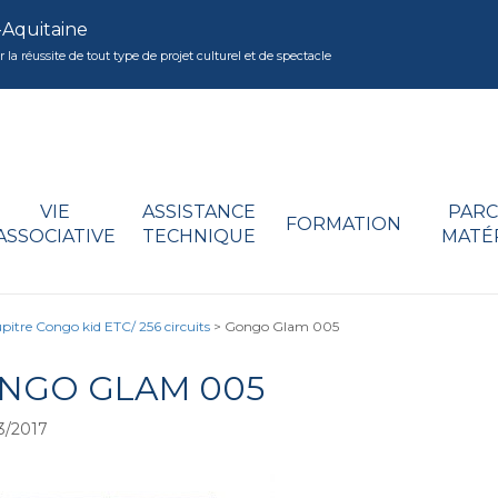
-Aquitaine
réussite de tout type de projet culturel et de spectacle
VIE
ASSISTANCE
PARC
FORMATION
ASSOCIATIVE
TECHNIQUE
MATÉ
pitre Congo kid ETC/ 256 circuits
>
Gongo Glam 005
NGO GLAM 005
3/2017