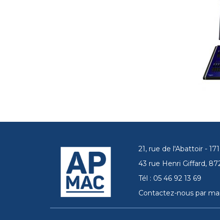
21, rue de l'Abattoir - 
43 rue Henri Giffard, 
Tél : 05 46 92 13 69
Contactez-nous par mai