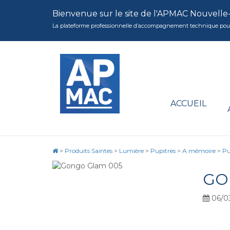
Bienvenue sur le site de l'APMAC Nouvelle
La plateforme professionnelle d’accompagnement technique pour la 
ACCUEIL
>
Produits Saintes
>
Lumière
>
Pupitres
>
A mémoire
>
Pu
GO
06/0