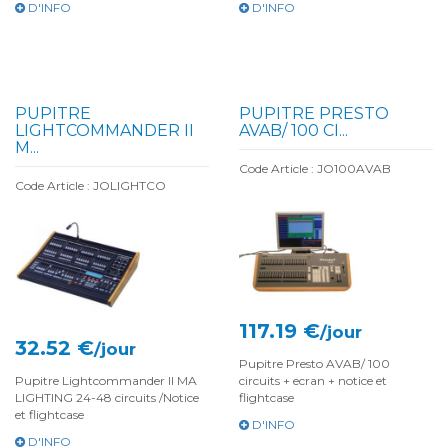
D'INFO
D'INFO
PUPITRE
PUPITRE PRESTO
LIGHTCOMMANDER II
AVAB/ 100 CI...
M...
Code Article : JO100AVAB
Code Article : JOLIGHTCO
117.19 €
/jour
32.52 €
/jour
Pupitre Presto AVAB/ 100
Pupitre Lightcommander II MA
circuits + ecran + notice et
LIGHTING 24-48 circuits /Notice
flightcase
et flightcase
D'INFO
D'INFO