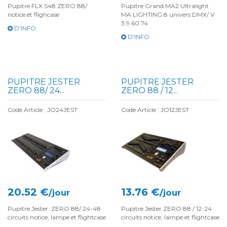
Pupitre FLX S48 ZERO 88/
Pupitre Grand MA2 Ultralight
notice et flighcase
MA LIGHTING 8 univers DMX/ V
3.9.60.74
D'INFO
D'INFO
PUPITRE JESTER
PUPITRE JESTER
ZERO 88/ 24...
ZERO 88 / 12...
Code Article : JO24JEST
Code Article : JO12JEST
20.52 €
13.76 €
/jour
/jour
Pupitre Jester ZERO 88/ 24-48
Pupitre Jester ZERO 88 / 12-24
circuits notice, lampe et flightcase
circuits notice, lampe et flightcase