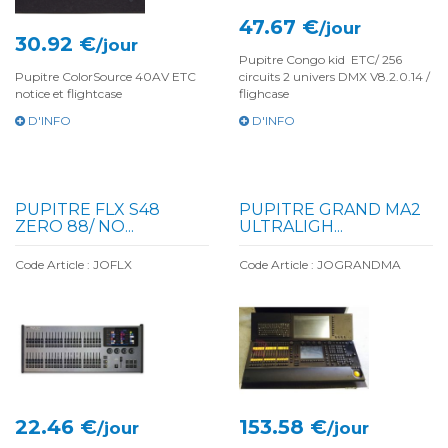
47.67 €
/jour
30.92 €
/jour
Pupitre Congo kid ETC/ 256
Pupitre ColorSource 40AV ETC
circuits 2 univers DMX V8.2.0.14 /
notice et flightcase
flighcase
D'INFO
D'INFO
PUPITRE FLX S48
PUPITRE GRAND MA2
ZERO 88/ NO...
ULTRALIGH...
Code Article : JOFLX
Code Article : JOGRANDMA
22.46 €
153.58 €
/jour
/jour