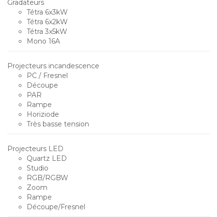
Gradateurs
Tétra 6x3kW
Tétra 6x2kW
Tétra 3x5kW
Mono 16A
Projecteurs incandescence
PC / Fresnel
Découpe
PAR
Rampe
Horiziode
Très basse tension
Projecteurs LED
Quartz LED
Studio
RGB/RGBW
Zoom
Rampe
Découpe/Fresnel