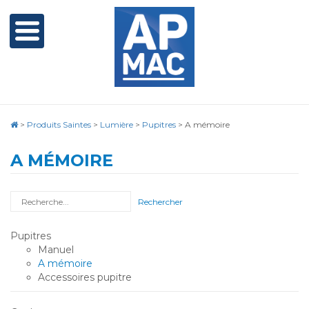
>
Produits Saintes
>
Lumière
>
Pupitres
>
A mémoire
A MÉMOIRE
Rechercher
Pupitres
Manuel
A mémoire
Accessoires pupitre