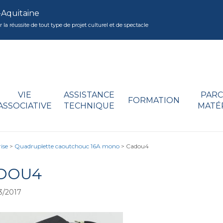
-Aquitaine
réussite de tout type de projet culturel et de spectacle
VIE
ASSISTANCE
PARC
FORMATION
ASSOCIATIVE
TECHNIQUE
MATÉ
ise
>
Quadruplette caoutchouc 16A mono
>
Cadou4
DOU4
3/2017