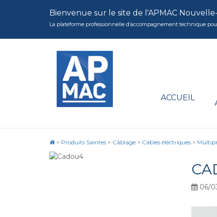
Bienvenue sur le site de l'APMAC Nouvelle
La plateforme professionnelle d’accompagnement technique pour la 
ACCUEIL
>
Produits Saintes
>
Câblage
>
Câbles éléctriques
>
Multipr
CA
06/0