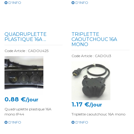
D'INFO
D'INFO
QUADRUPLETTE
TRIPLETTE
PLASTIQUE 16A ...
CAOUTCHOUC 16A
MONO
Code Article : CADOU425
Code Article : CADOU3
0.88 €
/jour
1.17 €
/jour
Quadruplette plastique 16A
mono IP44
Triplette caoutchouc 16A mono
D'INFO
D'INFO