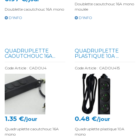
Doublette caoutchouc 16A mono
Doublette caoutchouc 16A mono
moulée
D'INFO
D'INFO
QUADRUPLETTE
QUADRUPLETTE
CAOUTCHOUC 16A...
PLASTIQUE 10A ...
Code Article : CADOU4
Code Article : CADOU415
1.35 €
0.48 €
/jour
/jour
Quadruplette caoutchouc 16A
Quadruplette plastique 10A
mono
mono