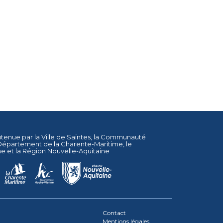
utenue par la
Ville de Saintes
, la
Communauté
Département de la Charente-Maritime
, le
ne
et la
Région Nouvelle-Aquitaine
Contact
Mentions légales