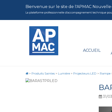
Bienvenue sur le site de l'APMAC Nouvelle
La plateforme professionnelle d’accompagnement technique pour la 
ACCUEIL
>
Produits Saintes
>
Lumière
>
Projecteurs LED
>
Rampe
BA
31/03