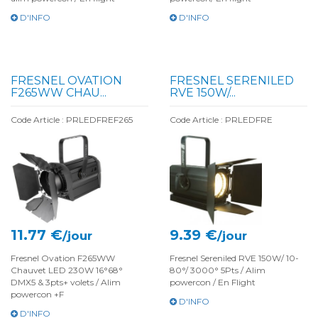
D'INFO
D'INFO
FRESNEL OVATION
FRESNEL SERENILED
F265WW CHAU...
RVE 150W/...
Code Article : PRLEDFREF265
Code Article : PRLEDFRE
11.77 €
9.39 €
/jour
/jour
Fresnel Ovation F265WW
Fresnel Sereniled RVE 150W/ 10-
Chauvet LED 230W 16°68°
80°/ 3000° 5Pts / Alim
DMX5 & 3pts+ volets / Alim
powercon / En Flight
powercon +F
D'INFO
D'INFO