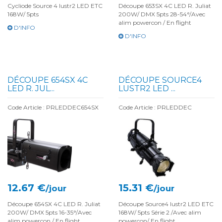
Cycliode Source 4 lustr2 LED ETC
Découpe 653SX 4C LED R. Juliat
168W/ 5pts
200W/ DMX 5pts 28-54°/Avec
alim powercon / En flight
D'INFO
D'INFO
DÉCOUPE 654SX 4C
DÉCOUPE SOURCE4
LED R. JUL...
LUSTR2 LED ...
Code Article : PRLEDDEC654SX
Code Article : PRLEDDEC
12.67 €
15.31 €
/jour
/jour
Découpe 654SX 4C LED R. Juliat
Découpe Source4 lustr2 LED ETC
200W/ DMX 5pts 16-35°/Avec
168W/ 5pts Série 2 /Avec alim
alim powercon / En flight
powercon/ En flight