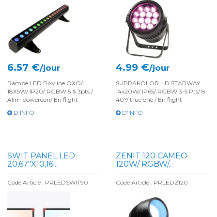
6.57 €
4.99 €
/jour
/jour
Rampe LED Pixyline OXO/
SUPRAKOLOR HD STARWAY
18X5W/ IP20/ RGBW 5 & 3pts /
14x20W/ IP65/ RGBW 3-5 Pts/ 8-
Alim powercon/ En flight
40°/ true one / En flight
D'INFO
D'INFO
SWIT PANEL LED
ZENIT 120 CAMEO
20,67″X10,16...
120W/ RGBW/...
Code Article : PRLEDSWIT90
Code Article : PRLEDZ120