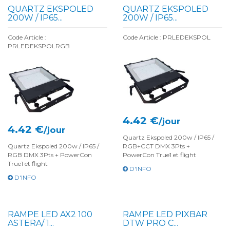
QUARTZ EKSPOLED
QUARTZ EKSPOLED
200W / IP65...
200W / IP65...
Code Article :
Code Article : PRLEDEKSPOL
PRLEDEKSPOLRGB
4.42 €
/jour
4.42 €
/jour
Quartz Ekspoled 200w / IP65 /
Quartz Ekspoled 200w / IP65 /
RGB+CCT DMX 3Pts +
RGB DMX 3Pts + PowerCon
PowerCon True1 et flight
True1 et flight
D'INFO
D'INFO
RAMPE LED AX2 100
RAMPE LED PIXBAR
ASTERA/ 1...
DTW PRO C...