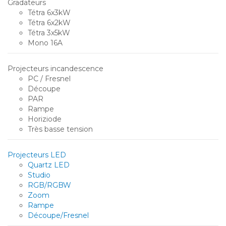
Gradateurs
Tétra 6x3kW
Tétra 6x2kW
Tétra 3x5kW
Mono 16A
Projecteurs incandescence
PC / Fresnel
Découpe
PAR
Rampe
Horiziode
Très basse tension
Projecteurs LED
Quartz LED
Studio
RGB/RGBW
Zoom
Rampe
Découpe/Fresnel