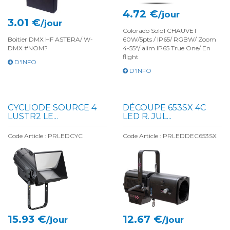
4.72 €
/jour
3.01 €
/jour
Colorado Solo1 CHAUVET
Boitier DMX HF ASTERA/ W-
60W/5pts / IP65/ RGBW/ Zoom
DMX #NOM?
4-55°/ alim IP65 True One/ En
flight
D'INFO
D'INFO
CYCLIODE SOURCE 4
DÉCOUPE 653SX 4C
LUSTR2 LE...
LED R. JUL...
Code Article : PRLEDCYC
Code Article : PRLEDDEC653SX
15.93 €
12.67 €
/jour
/jour