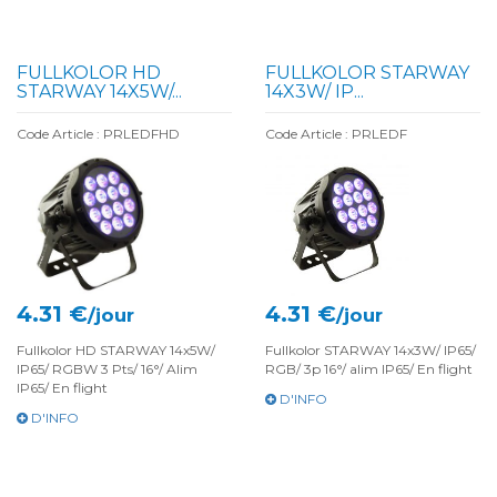
FULLKOLOR HD
FULLKOLOR STARWAY
STARWAY 14X5W/...
14X3W/ IP...
Code Article : PRLEDFHD
Code Article : PRLEDF
4.31 €
4.31 €
/jour
/jour
Fullkolor HD STARWAY 14x5W/
Fullkolor STARWAY 14x3W/ IP65/
IP65/ RGBW 3 Pts/ 16°/ Alim
RGB/ 3p 16°/ alim IP65/ En flight
IP65/ En flight
D'INFO
D'INFO