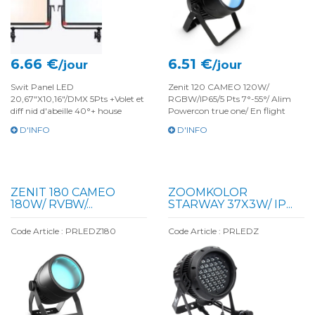
6.66 €
6.51 €
/jour
/jour
Swit Panel LED
Zenit 120 CAMEO 120W/
20,67"X10,16"/DMX 5Pts +Volet et
RGBW/IP65/5 Pts 7°-55°/ Alim
diff nid d'abeille 40°+ house
Powercon true one/ En flight
D'INFO
D'INFO
ZENIT 180 CAMEO
ZOOMKOLOR
180W/ RVBW/...
STARWAY 37X3W/ IP...
Code Article : PRLEDZ180
Code Article : PRLEDZ