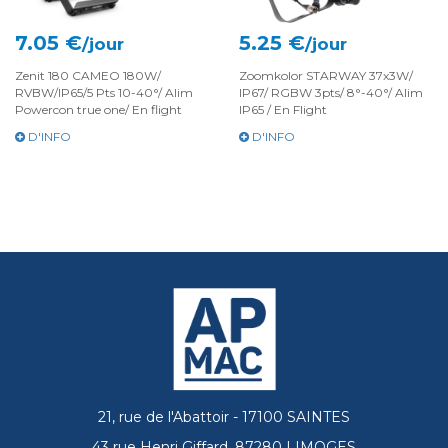
7.05 €
5.25 €
/jour
/jour
Zenit 180 CAMEO 180W/
Zoomkolor STARWAY 37x3W/
RVBW/IP65/5 Pts 10-40°/ Alim
IP67/ RGBW 3pts/ 8°-40°/ Alim
Powercon true one/ En flight
IP65 / En Flight
D'INFO
D'INFO
21, rue de l'Abattoir - 17100 SAINTES
43 rue Henri Giffard, 87280 LIMOGES