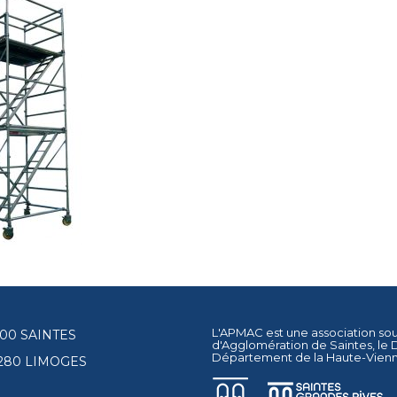
L'APMAC est une association so
17100 SAINTES
d'Agglomération de Saintes
, le
Département de la Haute-Vien
87280 LIMOGES