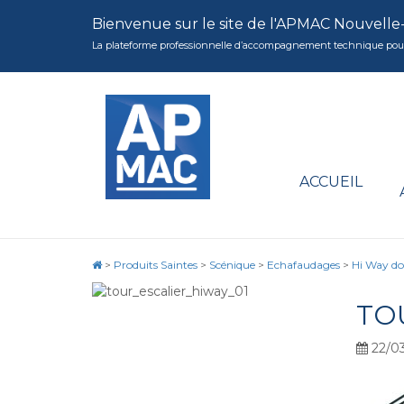
Bienvenue sur le site de l'APMAC Nouvelle
La plateforme professionnelle d’accompagnement technique pour la 
ACCUEIL
>
Produits Saintes
>
Scénique
>
Echafaudages
>
Hi Way do
TO
22/03