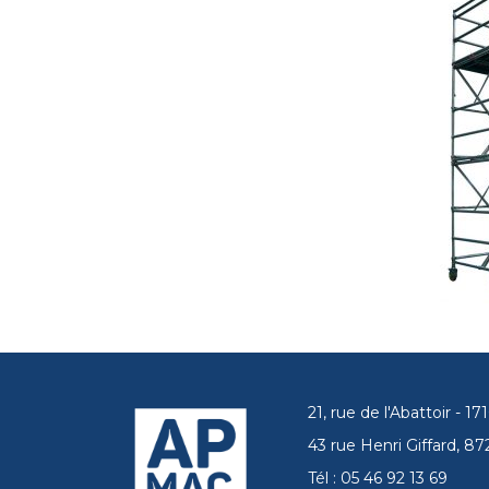
21, rue de l'Abattoir - 
43 rue Henri Giffard, 
Tél : 05 46 92 13 69