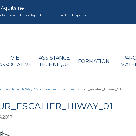
-Aquitaine
réussite de tout type de projet culturel et de spectacle
VIE
ASSISTANCE
PARC
FORMATION
ASSOCIATIVE
TECHNIQUE
MATÉ
uble
>
Tour Hi Way 02m (hauteur plancher)
>
tour_escalier_hiway_01
UR_ESCALIER_HIWAY_01
/2017