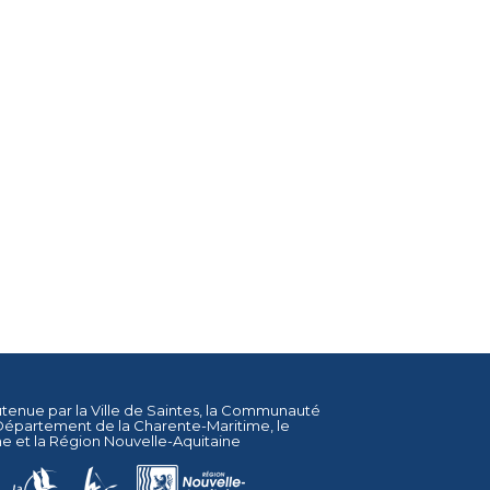
utenue par la
Ville de Saintes
, la
Communauté
Département de la Charente-Maritime
, le
ne
et la
Région Nouvelle-Aquitaine