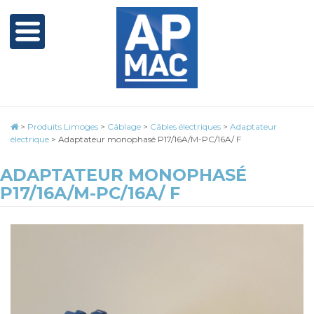
>
Produits Limoges
>
Câblage
>
Câbles électriques
>
Adaptateur
électrique
>
Adaptateur monophasé P17/16A/M-PC/16A/ F
ADAPTATEUR MONOPHASÉ
P17/16A/M-PC/16A/ F