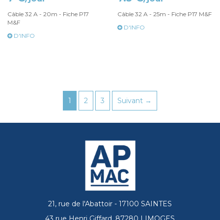
Câble 32 A - 20m - Fiche P17
Câble 32 A - 25m - Fiche P17 M&F
M&F
D'INFO
D'INFO
1
2
3
Suivant →
21, rue de l'Abattoir - 17100 SAINTES
43 rue Henri Giffard, 87280 LIMOGES