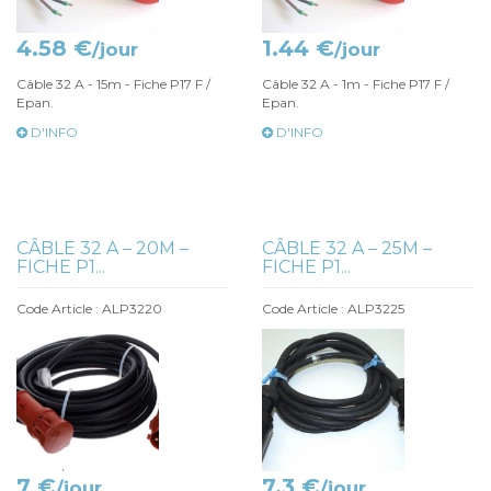
4.58 €
1.44 €
/jour
/jour
Câble 32 A - 15m - Fiche P17 F /
Câble 32 A - 1m - Fiche P17 F /
Epan.
Epan.
D'INFO
D'INFO
CÂBLE 32 A – 20M –
CÂBLE 32 A – 25M –
FICHE P1...
FICHE P1...
Code Article : ALP3220
Code Article : ALP3225
7 €
7.3 €
/jour
/jour