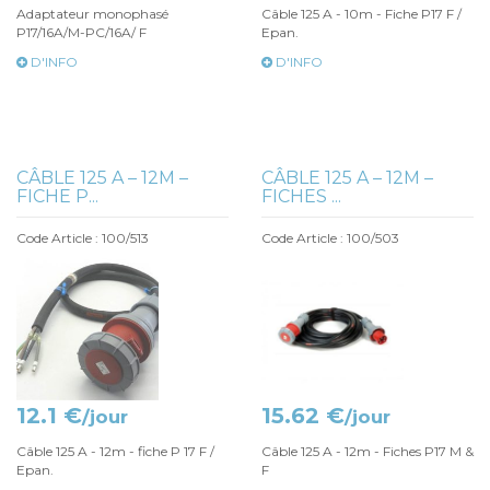
Adaptateur monophasé
Câble 125 A - 10m - Fiche P17 F /
P17/16A/M-PC/16A/ F
Epan.
D'INFO
D'INFO
CÂBLE 125 A – 12M –
CÂBLE 125 A – 12M –
FICHE P...
FICHES ...
Code Article : 100/513
Code Article : 100/503
12.1 €
15.62 €
/jour
/jour
Câble 125 A - 12m - fiche P 17 F /
Câble 125 A - 12m - Fiches P17 M &
Epan.
F