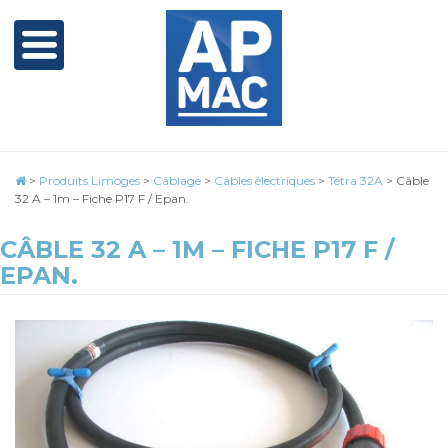
>
Produits Limoges
>
Câblage
>
Câbles électriques
>
Tétra 32A
>
Câble
32 A – 1m – Fiche P17 F / Epan.
CÂBLE 32 A – 1M – FICHE P17 F /
EPAN.