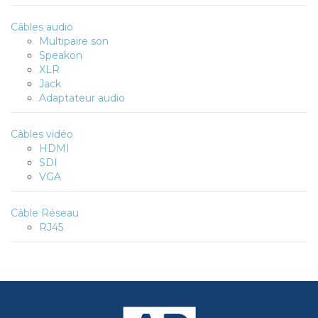
Câbles audio
Multipaire son
Speakon
XLR
Jack
Adaptateur audio
Câbles vidéo
HDMI
SDI
VGA
Câble Réseau
RJ45