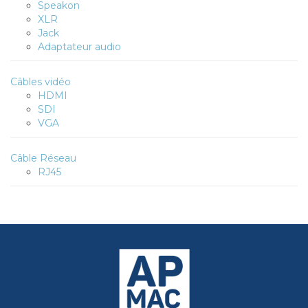
Speakon
XLR
Jack
Adaptateur audio
Câbles vidéo
HDMI
SDI
VGA
Câble Réseau
RJ45