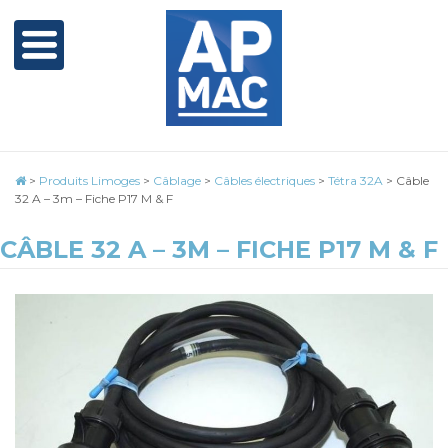
>
Produits Limoges
>
Câblage
>
Câbles électriques
>
Tétra 32A
>
Câble
32 A – 3m – Fiche P17 M & F
CÂBLE 32 A – 3M – FICHE P17 M & F