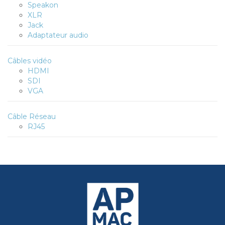
Speakon
XLR
Jack
Adaptateur audio
Câbles vidéo
HDMI
SDI
VGA
Câble Réseau
RJ45