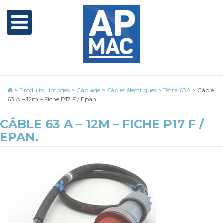
>
Produits Limoges
>
Câblage
>
Câbles électriques
>
Tétra 63A
>
Câble
63 A – 12m – Fiche P17 F / Epan.
CÂBLE 63 A – 12M – FICHE P17 F /
EPAN.