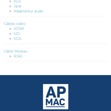
XLR
Jack
Adaptateur audio
Câbles vidéo
HDMI
SDI
VGA
Câble Réseau
RJ45