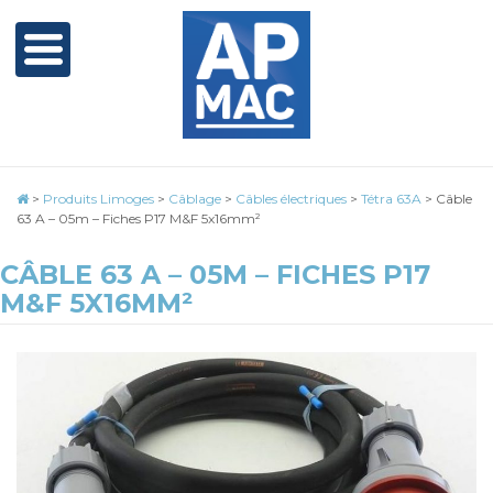
>
Produits Limoges
>
Câblage
>
Câbles électriques
>
Tétra 63A
>
Câble
63 A – 05m – Fiches P17 M&F 5x16mm²
CÂBLE 63 A – 05M – FICHES P17
M&F 5X16MM²