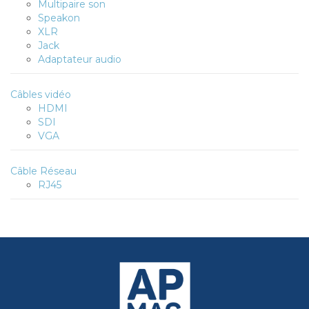
Multipaire son
Speakon
XLR
Jack
Adaptateur audio
Câbles vidéo
HDMI
SDI
VGA
Câble Réseau
RJ45