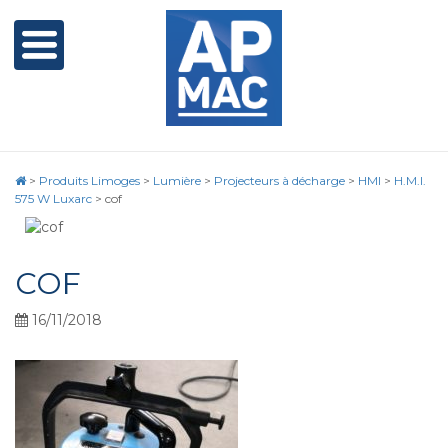
>
Produits Limoges
>
Lumière
>
Projecteurs à décharge
>
HMI
>
H.M.I.
575 W Luxarc
>
cof
COF
16/11/2018