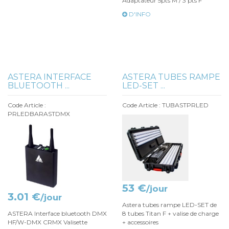
Adaptateur 5pts M / 3 pts F
D'INFO
ASTERA INTERFACE
ASTERA TUBES RAMPE
BLUETOOTH ...
LED-SET ...
Code Article :
Code Article : TUBASTPRLED
PRLEDBARASTDMX
53 €
/jour
3.01 €
/jour
Astera tubes rampe LED-SET de
ASTERA Interface bluetooth DMX
8 tubes Titan F + valise de charge
HF/W-DMX CRMX Valisette
+ accessoires