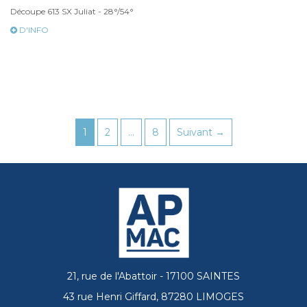
Découpe 613 SX Juliat - 28°/54°
D'INFO
1
2
…
8
Suivant →
21, rue de l'Abattoir - 17100 SAINTES
43 rue Henri Giffard, 87280 LIMOGES