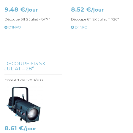
9.48 €
8.52 €
/jour
/jour
Découpe 611 S Juliat - 8/17°
Découpe 611 SX Juliat 11°/26°
D'INFO
D'INFO
DÉCOUPE 613 SX
JULIAT – 28°...
Code Article : 200/203
8.61 €
/jour