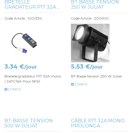
BRETELLE
BT BASSE TENSION
GRADATEUR P17 32A ...
250 W JULIAT
Code Article : 100/330
Code Article : 200/410
3.34 €
5.53 €
/jour
/jour
Bretelle gradateur P17 32A mono
BT Basse tension 250 W Juliat
/ 2xPC16A Pour 5KW
D'INFO
D'INFO
BT-BASSE TENSION
CÂBLE P17 32A MONO
500 W JULIAT
PROLONGA...