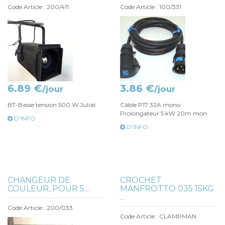
Code Article : 200/411
Code Article : 100/331
6.89 €
3.86 €
/jour
/jour
BT-Basse tension 500 W Juliat
Câble P17 32A mono
Prolongateur 5 kW 20m mon
D'INFO
D'INFO
CHANGEUR DE
CROCHET
COULEUR, POUR 5...
MANFROTTO 035 15KG
...
Code Article : 200/033
Code Article : CLAMPMAN