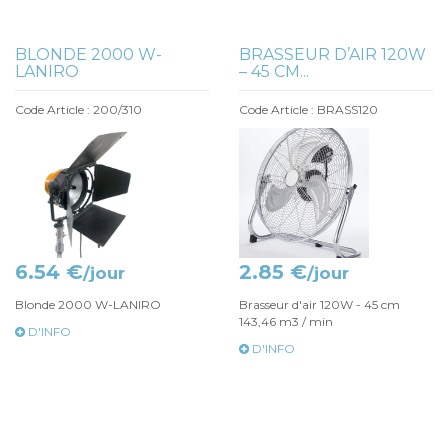
BLONDE 2000 W-
BRASSEUR D’AIR 120W
LANIRO
– 45 CM...
Code Article : 200/310
Code Article : BRASS120
6.54 €
2.85 €
/jour
/jour
Blonde 2000 W-LANIRO
Brasseur d'air 120W - 45 cm
143,46 m3 / min
D'INFO
D'INFO