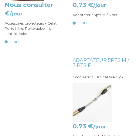
Nous consulter
0.73 €
/jour
€
/jour
Adaptateur 3pts M / 5 pts F
D'INFO
Accessoires projecteurs - Gelat,
Porte filtre, Porte gobo, Iris,
Lentille, Volet
D'INFO
ADAPTATEUR 5PTS M /
3 PTS F
Code Article : JODADAPT5/3
0.73 €
/jour