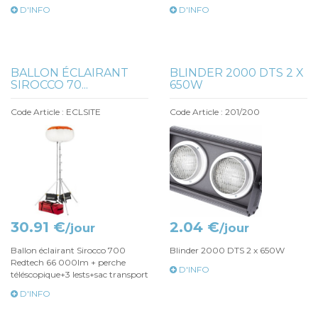
D'INFO
D'INFO
BALLON ÉCLAIRANT
BLINDER 2000 DTS 2 X
SIROCCO 70...
650W
Code Article : ECLSITE
Code Article : 201/200
30.91 €
2.04 €
/jour
/jour
Ballon éclairant Sirocco 700
Blinder 2000 DTS 2 x 650W
Redtech 66 000lm + perche
D'INFO
téléscopique+3 lests+sac transport
D'INFO