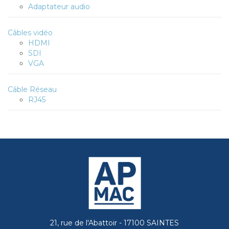
Adaptateur audio
Câbles vidéo
HDMI
SDI
VGA
Câble Réseau
RJ45
21, rue de l'Abattoir - 17100 SAINTES