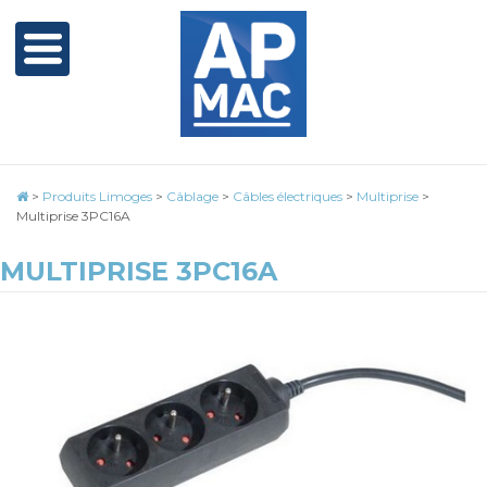
>
Produits Limoges
>
Câblage
>
Câbles électriques
>
Multiprise
>
Multiprise 3PC16A
MULTIPRISE 3PC16A