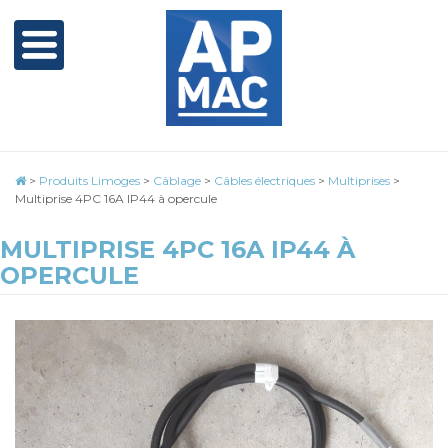
>
Produits Limoges
>
Câblage
>
Câbles électriques
>
Multiprises
>
Multiprise 4PC 16A IP44 à opercule
MULTIPRISE 4PC 16A IP44 À
OPERCULE