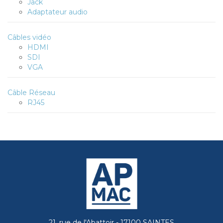
Jack
Adaptateur audio
Câbles vidéo
HDMI
SDI
VGA
Câble Réseau
RJ45
21, rue de l'Abattoir - 17100 SAINTES