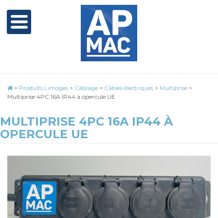
>
Produits Limoges
>
Câblage
>
Câbles électriques
>
Multiprise
>
Multiprise 4PC 16A IP44 à opercule UE
MULTIPRISE 4PC 16A IP44 À
OPERCULE UE