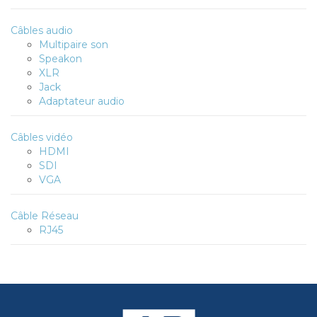
Câbles audio
Multipaire son
Speakon
XLR
Jack
Adaptateur audio
Câbles vidéo
HDMI
SDI
VGA
Câble Réseau
RJ45