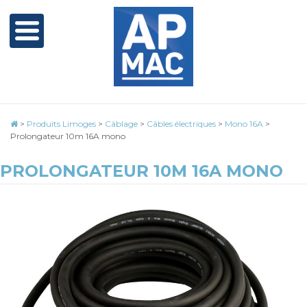
>
Produits Limoges
>
Câblage
>
Câbles électriques
>
Mono 16A
>
Prolongateur 10m 16A mono
PROLONGATEUR 10M 16A MONO