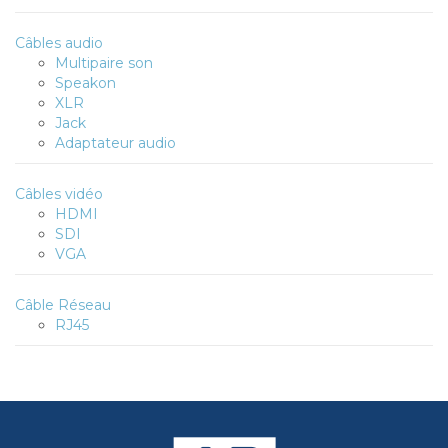
Câbles audio
Multipaire son
Speakon
XLR
Jack
Adaptateur audio
Câbles vidéo
HDMI
SDI
VGA
Câble Réseau
RJ45