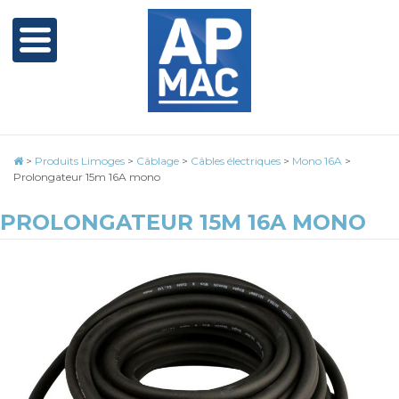
>
Produits Limoges
>
Câblage
>
Câbles électriques
>
Mono 16A
>
Prolongateur 15m 16A mono
PROLONGATEUR 15M 16A MONO