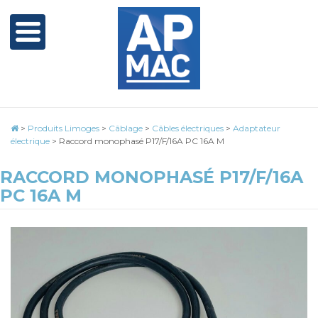
>
Produits Limoges
>
Câblage
>
Câbles électriques
>
Adaptateur
électrique
>
Raccord monophasé P17/F/16A PC 16A M
RACCORD MONOPHASÉ P17/F/16A
PC 16A M