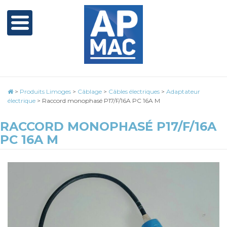
>
Produits Limoges
>
Câblage
>
Câbles électriques
>
Adaptateur
électrique
>
Raccord monophasé P17/F/16A PC 16A M
RACCORD MONOPHASÉ P17/F/16A
PC 16A M