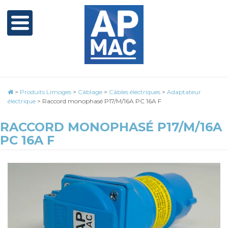
>
Produits Limoges
>
Câblage
>
Câbles électriques
>
Adaptateur
électrique
>
Raccord monophasé P17/M/16A PC 16A F
RACCORD MONOPHASÉ P17/M/16A
PC 16A F