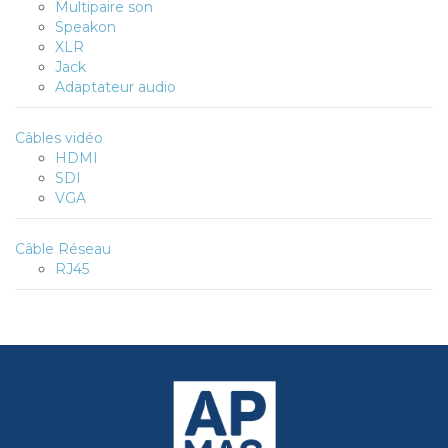
Multipaire son
Speakon
XLR
Jack
Adaptateur audio
Câbles vidéo
HDMI
SDI
VGA
Câble Réseau
RJ45