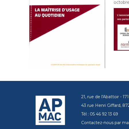
octobre
21, rue de l'Abattoir - 
43 rue Henri Giffard, 
Tél : 05 46 92 13 69
Contactez-nous par mai