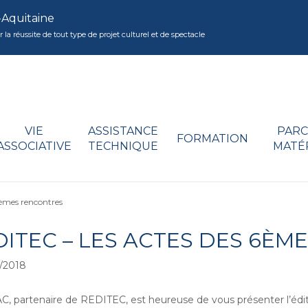
-Aquitaine
réussite de tout type de projet culturel et de spectacle
VIE
ASSISTANCE
PARC
FORMATION
ASSOCIATIVE
TECHNIQUE
MATÉ
èmes rencontres
DITEC – LES ACTES DES 6È
/2018
, partenaire de REDITEC, est heureuse de vous présenter l’édi