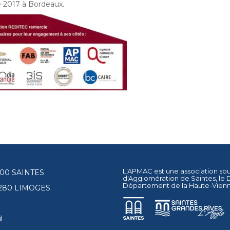
 2017 à Bordeaux.
L'APMAC est une association so
17100 SAINTES
d'Agglomération de Saintes
, le
Département de la Haute-Vien
87280 LIMOGES
l