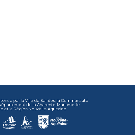
utenue par la
Ville de Saintes
, la
Communauté
Département de la Charente-Maritime
, le
ne
et la
Région Nouvelle-Aquitaine