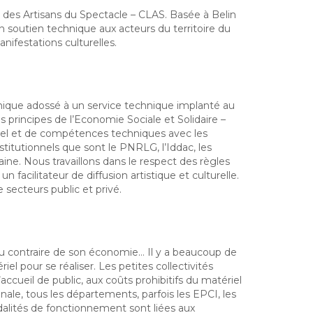
l des Artisans du Spectacle – CLAS. Basée à Belin
n soutien technique aux acteurs du territoire du
ifestations culturelles.
énique adossé à un service technique implanté au
principes de l’Economie Sociale et Solidaire –
riel et de compétences techniques avec les
nstitutionnels que sont le PNRLG, l’Iddac, les
ne. Nous travaillons dans le respect des règles
 facilitateur de diffusion artistique et culturelle.
secteurs public et privé.
 au contraire de son économie… Il y a beaucoup de
l pour se réaliser. Les petites collectivités
accueil de public, aux coûts prohibitifs du matériel
onale, tous les départements, parfois les EPCI, les
dalités de fonctionnement sont liées aux