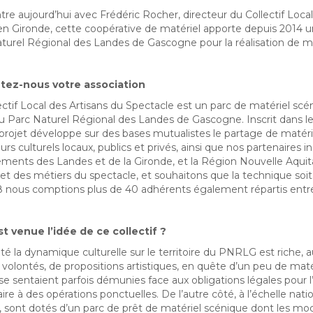
re aujourd’hui avec Frédéric Rocher, directeur du Collectif Loca
 en Gironde, cette coopérative de matériel apporte depuis 2014 u
turel Régional des Landes de Gascogne pour la réalisation de man
tez-nous votre association
ectif Local des Artisans du Spectacle est un parc de matériel sc
 Parc Naturel Régional des Landes de Gascogne. Inscrit dans les 
 projet développe sur des bases mutualistes le partage de maté
rs culturels locaux, publics et privés, ainsi que nos partenaires i
ments des Landes et de la Gironde, et la Région Nouvelle Aquitai
 et des métiers du spectacle, et souhaitons que la technique soit un
 nous comptions plus de 40 adhérents également répartis entre 
t venue l’idée de ce collectif ?
té la dynamique culturelle sur le territoire du PNRLG est riche,
volontés, de propositions artistiques, en quête d’un peu de matérie
 se sentaient parfois démunies face aux obligations légales pour l’
ire à des opérations ponctuelles. De l’autre côté, à l’échelle nati
, sont dotés d’un parc de prêt de matériel scénique dont les mo