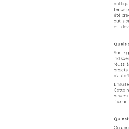
politiq
tenus p
été cré
outils p
est deve
Quels 
Sur le 
indispe
réussi
projets
d’autof
Ensuite
Cette m
devenir
l’accue
Qu’est
On peut