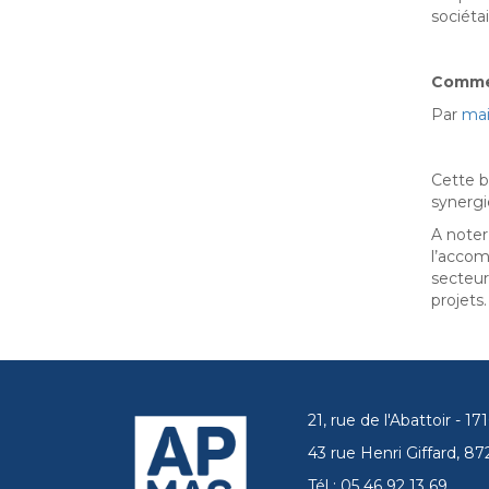
sociétai
Commen
Par
mai
Cette b
synergi
A note
l’acco
secteur
projets.
21, rue de l'Abattoir - 
43 rue Henri Giffard, 
Tél : 05 46 92 13 69