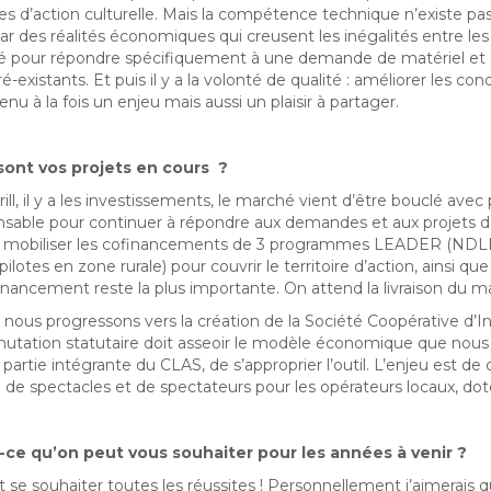
ues d’action culturelle. Mais la compétence technique n’existe pas
ar des réalités économiques qui creusent les inégalités entre les t
é pour répondre spécifiquement à une demande de matériel et d
ré-existants. Et puis il y a la volonté de qualité : améliorer les co
nu à la fois un enjeu mais aussi un plaisir à partager.
sont vos projets en cours ?
grill, il y a les investissements, le marché vient d’être bouclé av
nsable pour continuer à répondre aux demandes et aux projets de
 à mobiliser les cofinancements de 3 programmes LEADER (NDL
 pilotes en zone rurale)
pour couvrir le territoire d’action, ainsi q
inancement reste la plus importante. On attend la livraison du ma
 nous progressons vers la création de la Société Coopérative d’Int
utation statutaire doit asseoir le modèle économique que nou
 partie intégrante du CLAS, de s’approprier l’outil. L’enjeu est 
il de spectacles et de spectateurs pour les opérateurs locaux, d
-ce qu’on peut vous souhaiter pour les années à venir ?
 se souhaiter toutes les réussites ! Personnellement j’aimerais