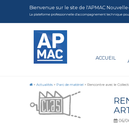
Bienvenue sur le site de l'APMAC Nouvelle
La plateforme professionnelle d’accompagnement technique pour la 
ACCUEIL
>
Actualités
>
Parc de matériel
>
Rencontre avec le Collecti
RE
AR
06/0