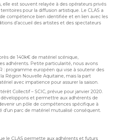
, elle est souvent relayée à des opérateurs privés
erritoires pour la diffusion artistique. Le CLAS a
e compétence bien identifiée et en lien avec les
nditions d’accueil des artistes et des spectateurs
ec près de 140k€ de matériel scénique,
s adhérents. Petite particularité, nous avons
R :
programme européen qui vise à soutenir des
ue la Région Nouvelle Aquitaine, mais la part
tériel avec impatience pour assurer la saison.
érêt Collectif – SCIC, prévue pour janvier 2020.
s développons et permettre aux adhérents de
de devenir un pôle de compétences spécifique à
oté d’un parc de matériel mutualisé conséquent.
 que le CLAS permette aux adhérents et futurs