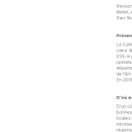
Rencont
Beliet,
Parc Na
Présen
Le Coll
cœur du
ESS, le
opérateu
départe
de l’Art
En 2018
D’où es
D’un cô
bonnes 
locales
nécessa
régions