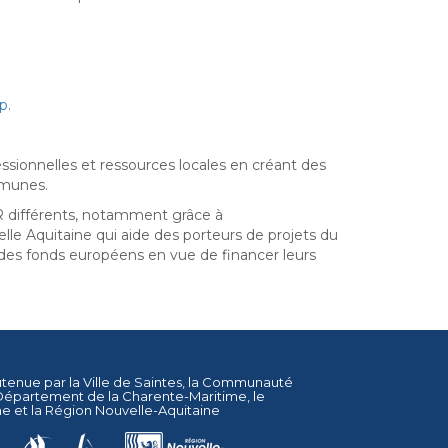
p
.
sionnelles et ressources locales en créant des
mmunes.
différents, notamment grâce à
e Aquitaine qui aide des porteurs de projets du
er des fonds européens en vue de financer leurs
utenue par la
Ville de Saintes
, la
Communauté
Département de la Charente-Maritime
, le
ne
et la
Région Nouvelle-Aquitaine