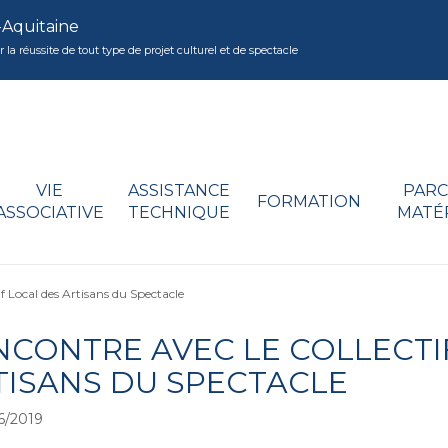
-Aquitaine
réussite de tout type de projet culturel et de spectacle
VIE
ASSISTANCE
PARC
FORMATION
ASSOCIATIVE
TECHNIQUE
MATÉ
f Local des Artisans du Spectacle
NCONTRE AVEC LE COLLECTI
TISANS DU SPECTACLE
6/2019