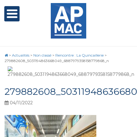
>
Actualités
>
Non classé
>
Rencontre : La Quincaillerie
>
279882608_5031194863668049_6887979358158779868_n
279882608_5031194863668
04/11/2022