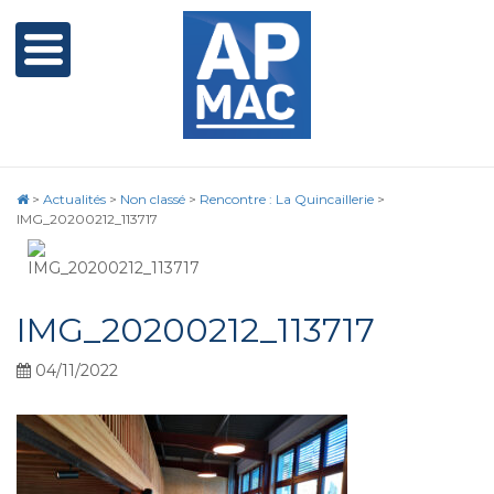
>
Actualités
>
Non classé
>
Rencontre : La Quincaillerie
>
IMG_20200212_113717
IMG_20200212_113717
04/11/2022