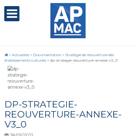
>
Actualités
>
Documentation
>
Stratégie de réouverture des
établissements culturels
>
dp-strategie-reouverture-annexe-v3_0
DP-STRATEGIE-
REOUVERTURE-ANNEXE-
V3_0
28/05/2021