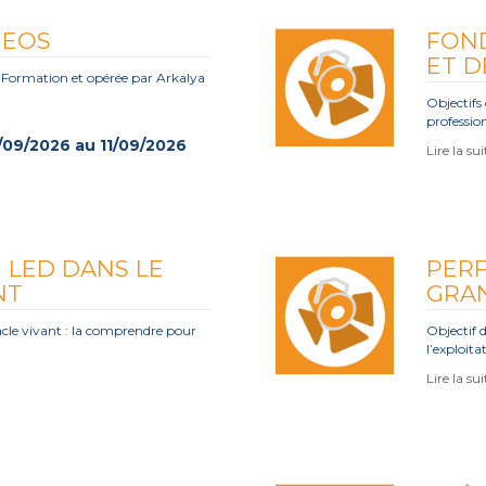
 EOS
FON
ET D
ormation et opérée par Arkalya
Objectifs 
profession
/09/2026 au 11/09/2026
Lire la su
 LED DANS LE
PER
NT
GRA
acle vivant : la comprendre pour
Objectif 
l’exploit
Lire la su