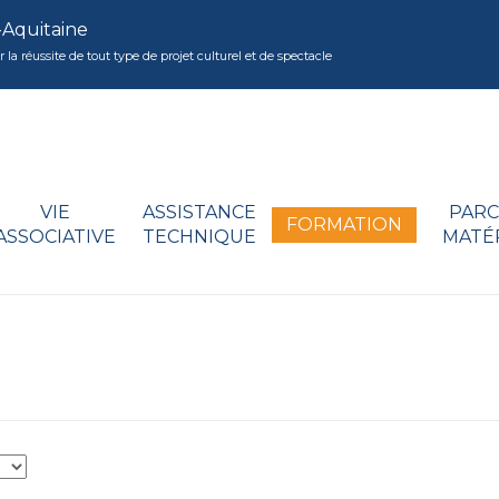
-Aquitaine
réussite de tout type de projet culturel et de spectacle
VIE
ASSISTANCE
PARC
FORMATION
ASSOCIATIVE
TECHNIQUE
MATÉ