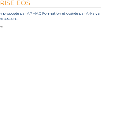
RISE EOS
n proposée par APMAC Formation et opérée par Arkalya
e session…
ite…