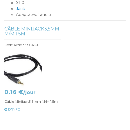
XLR
Jack
Adaptateur audio
CÂBLE MINIJACK3,5MM
M/M 1,5M
Code Article : SCA2J
0.16 €
/jour
Câble Minijack3,5mm M/M 1,5m
D'INFO