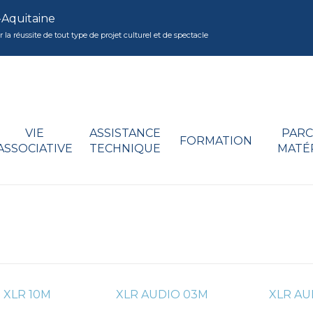
-Aquitaine
réussite de tout type de projet culturel et de spectacle
VIE
ASSISTANCE
PARC
FORMATION
ASSOCIATIVE
TECHNIQUE
MATÉ
 XLR 10M
XLR AUDIO 03M
XLR AU