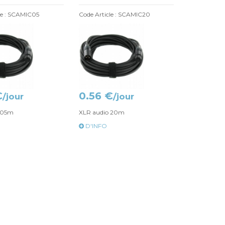
le : SCAMIC05
Code Article : SCAMIC20
€
0.56 €
/jour
/jour
 05m
XLR audio 20m
D'INFO