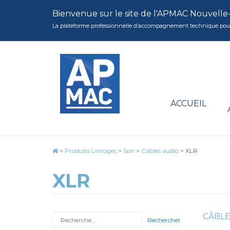
Bienvenue sur le site de l'APMAC Nouvelle
La plateforme professionnelle d’accompagnement technique pour la 
ACCUEIL
>
Produits Limoges
>
Son
>
Câbles audio
>
XLR
XLR
CÂBLE
Rechercher