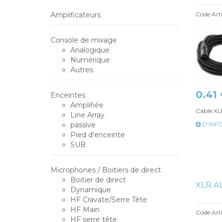
Amplificateurs
Code Art
Console de mixage
Analogique
Numérique
Autres
0.41
Enceintes
Amplifiée
Câble X
Line Array
passive
D'INF
Pied d'enceinte
SUB
Microphones / Boitiers de direct
Boitier de direct
XLR A
Dynamique
HF Cravate/Serre Tête
HF Main
Code Art
HF serre tête