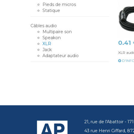
Pieds de micros
Statique
Câbles audio
Multipaire son
Speakon
0.41
XLR
Jack
XLR aud
Adaptateur audio
D'INF
21, rue de l'Abattoir - 
43 rue Henri Giffard, 