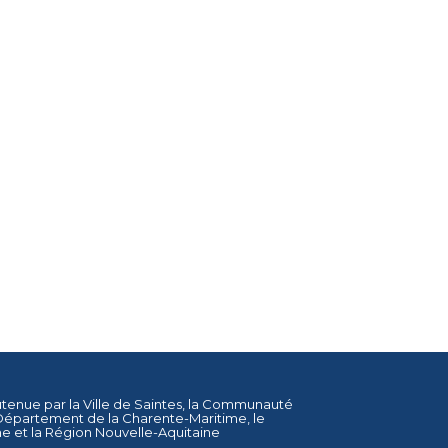
utenue par la
Ville de Saintes
, la
Communauté
Département de la Charente-Maritime
, le
ne
et la
Région Nouvelle-Aquitaine