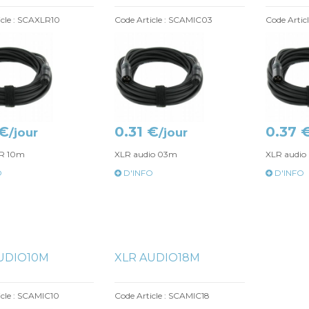
icle : SCAXLR10
Code Article : SCAMIC03
Code Artic
 €
0.31 €
0.37 
/jour
/jour
LR 10m
XLR audio 03m
XLR audio
O
D'INFO
D'INFO
UDIO10M
XLR AUDIO18M
icle : SCAMIC10
Code Article : SCAMIC18