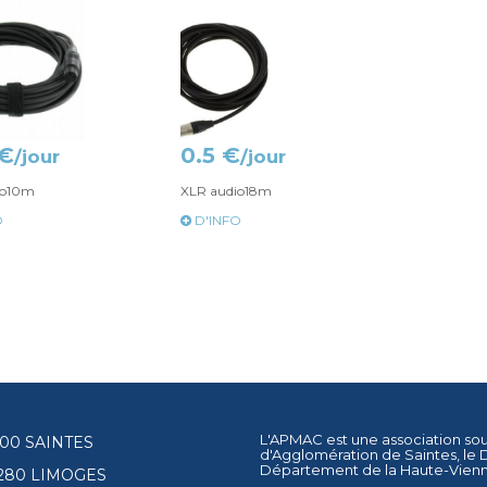
 €
0.5 €
/jour
/jour
io10m
XLR audio18m
O
D'INFO
L'APMAC est une association so
17100 SAINTES
d'Agglomération de Saintes
, le
Département de la Haute-Vien
87280 LIMOGES