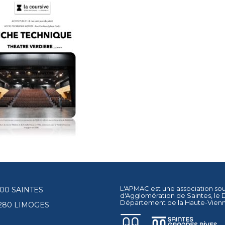
L'APMAC est une association so
17100 SAINTES
d'Agglomération de Saintes
, le
Département de la Haute-Vien
87280 LIMOGES