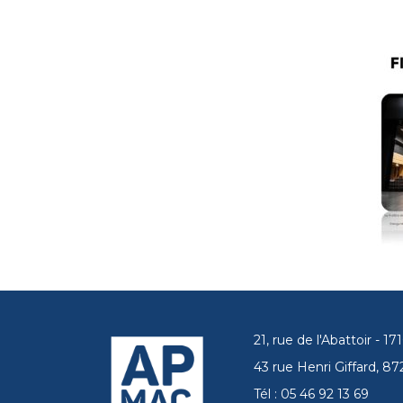
21, rue de l'Abattoir - 
43 rue Henri Giffard, 
Tél : 05 46 92 13 69