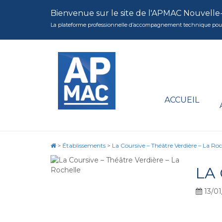
Bienvenue sur le site de l'APMAC Nouvelle
La plateforme professionnelle d’accompagnement technique pour la 
ACCUEIL
>
Établissements
>
La Coursive – Théâtre Verdière – La Roc
LA
13/01