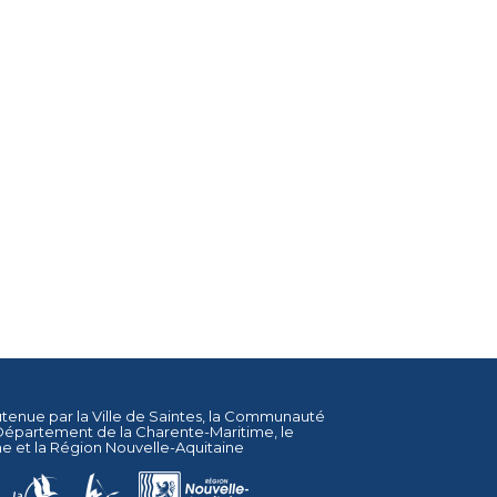
utenue par la
Ville de Saintes
, la
Communauté
Département de la Charente-Maritime
, le
ne
et la
Région Nouvelle-Aquitaine