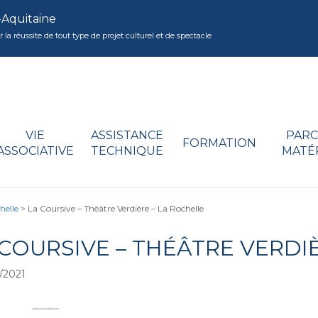
-Aquitaine
réussite de tout type de projet culturel et de spectacle
VIE
ASSISTANCE
PARC
FORMATION
ASSOCIATIVE
TECHNIQUE
MATÉ
helle
>
La Coursive – Théâtre Verdière – La Rochelle
 COURSIVE – THÉÂTRE VERDI
/2021