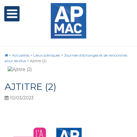
>
Actualités
>
Lieux scéniques
>
Journée d’échanges et de rencontres
pour les élus
>
Ajtitre (2)
AJTITRE (2)
10/03/2023