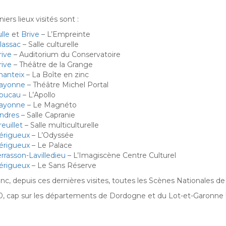
iers lieux visités sont :
lle
et
Brive
– L’Empreinte
lassac
– Salle culturelle
rive
– Auditorium du Conservatoire
rive
– Théâtre de la Grange
hanteix
– La Boîte en zinc
ayonne
– Théâtre Michel Portal
oucau
– L’Apollo
ayonne
– Le Magnéto
ndres
– Salle Capranie
euillet
– Salle multiculturelle
érigueux
– L’Odyssée
érigueux
– Le Palace
errasson-Lavilledieu
– L’Imagiscène Centre Culturel
érigueux
– Le Sans Réserve
onc, depuis ces dernières visites, toutes les Scènes Nationales de
, cap sur les départements de Dordogne et du Lot-et-Garonne 