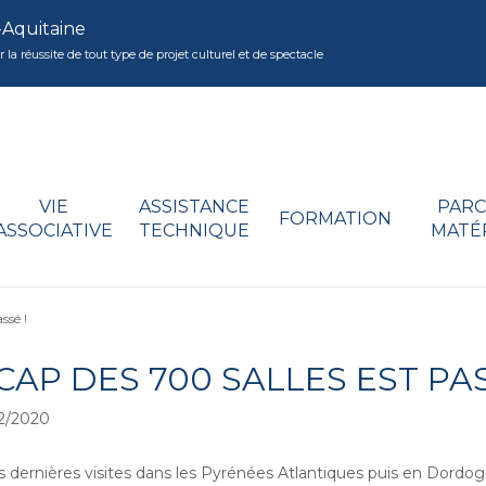
-Aquitaine
réussite de tout type de projet culturel et de spectacle
VIE
ASSISTANCE
PARC
FORMATION
ASSOCIATIVE
TECHNIQUE
MATÉ
ssé !
CAP DES 700 SALLES EST PAS
2/2020
s dernières visites dans les Pyrénées Atlantiques puis en Dordog