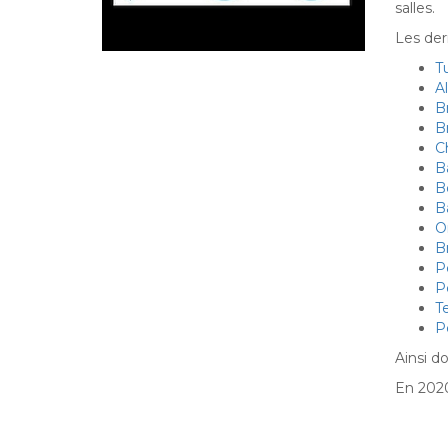
salles.
Les dern
Tu
Al
B
B
C
B
B
B
O
Br
P
P
T
P
Ainsi d
En 2020