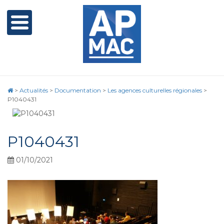
>
Actualités
>
Documentation
>
Les agences culturelles régionales
>
P1040431
P1040431
01/10/2021