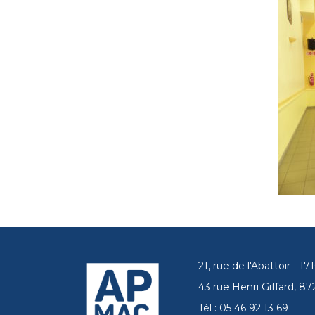
21, rue de l'Abattoir - 
43 rue Henri Giffard, 
Tél : 05 46 92 13 69