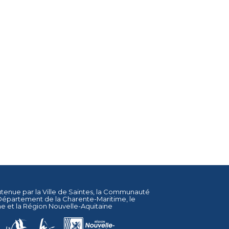
utenue par la
Ville de Saintes
, la
Communauté
Département de la Charente-Maritime
, le
ne
et la
Région Nouvelle-Aquitaine