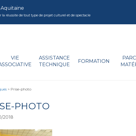
-Aquitaine
réussite de tout type de projet culturel et de spectacle
VIE
ASSISTANCE
PARC
FORMATION
ASSOCIATIVE
TECHNIQUE
MATÉ
iques
>
Prise-photo
ISE-PHOTO
0/2018