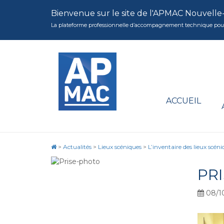
Bienvenue sur le site de l'APMAC Nouvelle
La plateforme professionnelle d’accompagnement technique pour la 
ACCUEIL
>
Actualités
>
Lieux scéniques
>
L’inventaire des lieux scén
PR
08/1