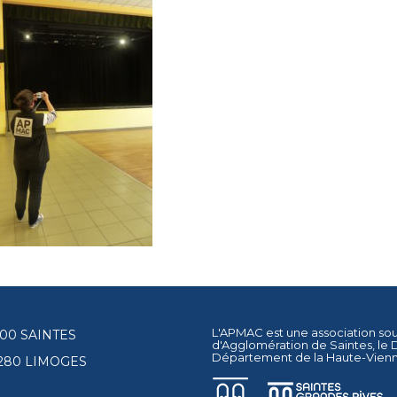
L'APMAC est une association so
17100 SAINTES
d'Agglomération de Saintes
, le
Département de la Haute-Vien
87280 LIMOGES