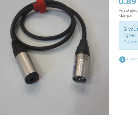
0.89
Adaptateur
Marque :
Si vou
ligne :
Adhér
Condit