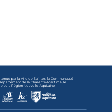
utenue par la
Ville de Saintes
, la
Communauté
Département de la Charente-Maritime
, le
ne
et la
Région Nouvelle-Aquitaine