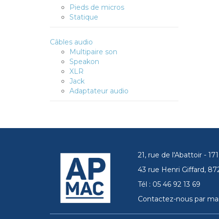
Pieds de micros
Statique
Câbles audio
Multipaire son
Speakon
XLR
Jack
Adaptateur audio
21, rue de l'Abattoir - 
43 rue Henri Giffard, 
Tél : 05 46 92 13 69
Contactez-nous par mai