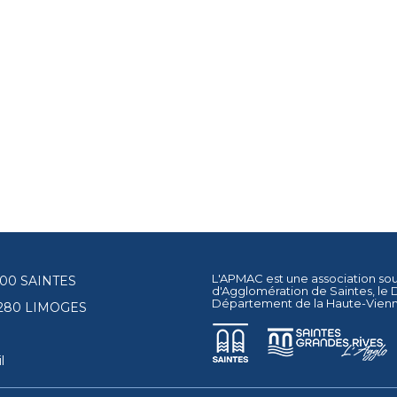
L'APMAC est une association so
17100 SAINTES
d'Agglomération de Saintes
, le
Département de la Haute-Vien
87280 LIMOGES
l