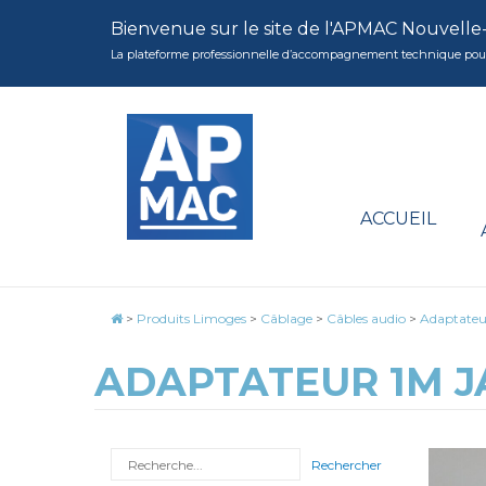
Bienvenue sur le site de l'APMAC Nouvelle
La plateforme professionnelle d’accompagnement technique pour la 
ACCUEIL
>
Produits Limoges
>
Câblage
>
Câbles audio
>
Adaptateu
ADAPTATEUR 1M JA
Rechercher