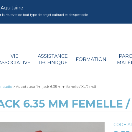
-Aquitaine
réussite de tout type de projet culturel et de spectacle
VIE
ASSISTANCE
PARC
FORMATION
ASSOCIATIVE
TECHNIQUE
MATÉ
r audio
>
Adaptateur 1m jack 6.35 mm femelle / XLR mâl
CK 6.35 MM FEMELLE /
CODE AR