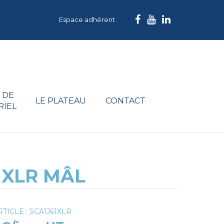
Espace adhérent
 DE
LE PLATEAU
CONTACT
RIEL
 XLR MÂL
TICLE : SCA1J61XLR