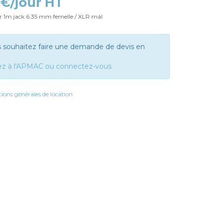
 €/jour HT
 1m jack 6.35 mm femelle / XLR mâl
s souhaitez faire une demande de devis en
ez à l'APMAC ou connectez-vous
ions générales de location