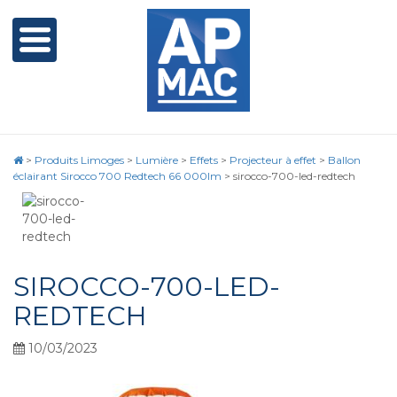
>
Produits Limoges
>
Lumière
>
Effets
>
Projecteur à effet
>
Ballon
éclairant Sirocco 700 Redtech 66 000lm
>
sirocco-700-led-redtech
SIROCCO-700-LED-
REDTECH
10/03/2023